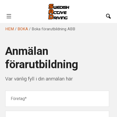
HEM
/
BOKA
/ Boka förarutbildning ABB
HEM
UTBILDNINGAR
Anmälan
VÅRA KURSDAGAR
förarutbildning
EVENTS
Var vänlig fyll i din anmälan här
BOKA
FILMER
KONTAKTA OSS