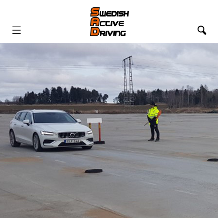
HEM
UTBILDNINGAR
VÅRA KURSDAGAR
EVENTS
BOKA
FILMER
KONTAKTA OSS